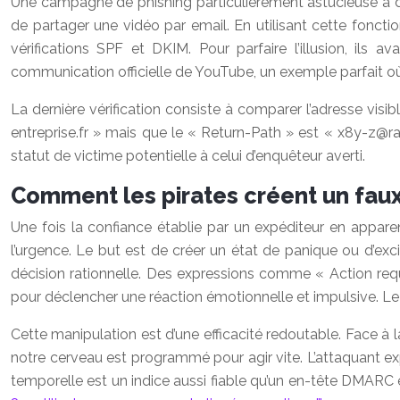
Une campagne de phishing particulièrement astucieuse a d
de partager une vidéo par email. En utilisant cette fonct
vérifications SPF et DKIM. Pour parfaire l’illusion, il
communication officielle de YouTube, un exemple parfait 
La dernière vérification consiste à comparer l’adresse visi
entreprise.fr
» mais que le « Return-Path » est «
x8y-z@ra
statut de victime potentielle à celui d’enquêteur averti.
Comment les pirates créent un faux 
Une fois la confiance établie par un expéditeur en appare
l’urgence. Le but est de créer un état de panique ou d’exci
décision rationnelle. Des expressions comme « Action re
pour déclencher une réaction émotionnelle et impulsive. Le c
Cette manipulation est d’une efficacité redoutable. Face à
notre cerveau est programmé pour agir vite. L’attaquant exp
temporelle est un indice aussi fiable qu’un en-tête DMARC 