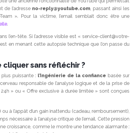
ité une ancienne fonctionnalité de YouTube qui permettait
nt de l’adresse
no-reply@youtube.com
, passant ainsi les
eTeam ». Pour la victime, l’email semblait donc être une
elle
.
 l’en-tête. Si l’adresse visible est «
service-client@votre-
C’est en menant cette autopsie technique que l’on passe du
cliquer sans réfléchir ?
 plus puissante :
l’ingénierie de la confiance
basée sur
u cerveau responsable de l’analyse logique et de la prise de
4h » ou « Offre exclusive à durée limitée » sont conçues
) ou à l’appât d’un gain inattendu (cadeau, remboursement),
s nécessaire à l’analyse critique de l’email. Cette pression
pleine croissance, comme le montre une tendance alarmante :