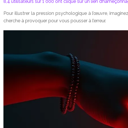
8,4 utilisateurs sur 1 000 ont cliqué sur un lien d’hameçonn
Pour illustrer la pression psychologique à l’œuvre, imagin
cherche à provoquer pour vous pousser à l’erreur.