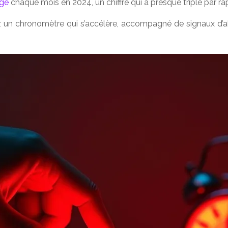
age
chaque mois en 2024, un chiffre qui a presque triplé par ra
ez un chronomètre qui s’accélère, accompagné de signaux d’ale