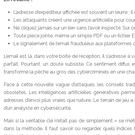
L’adresse d’expéditeur affichée est souvent un leurre ; il
Les attaquants créent une urgence artificielle pour co
Ne cliquez jamais sur un lien sans l’avoir inspecté. Sur o
Toute pièce jointe, même un simple PDF ou un fichier Ex
Le signalement de l’email frauduleux aux plateformes d
L’email est là, dans votre boîte de réception. Il s’adresse 
parfait. Pourtant, un doute subsiste. Ce sentiment diffus
transformé la pêche au gros des cybercriminels en une chasse 
Face à cette nouvelle vague d’attaques, les conseils tr
obsolètes. Les intelligences artificielles génératives per
adresses d’envoi plus vraies que nature. Le terrain de jeu a
d’un analyste en cybersécurité.
Mais si la véritable clé n’était pas de simplement « se mé
dans la méthode. Il faut savoir où regarder, quels indic