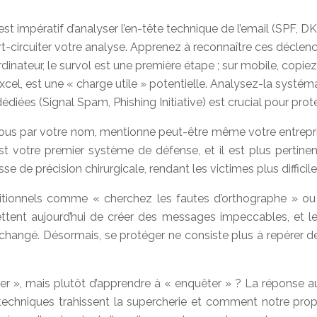
 est impératif d’analyser l’en-tête technique de l’email (SPF, DKI
urt-circuiter votre analyse. Apprenez à reconnaître ces décle
rdinateur, le survol est une première étape ; sur mobile, copiez
cel, est une « charge utile » potentielle. Analysez-la systém
édiées (Signal Spam, Phishing Initiative) est crucial pour pr
à vous par votre nom, mentionne peut-être même votre entrepri
 est votre premier système de défense, et il est plus pertin
de précision chirurgicale, rendant les victimes plus difficile
aditionnels comme « cherchez les fautes d’orthographe » 
mettent aujourd’hui de créer des messages impeccables, et le
 changé. Désormais, se protéger ne consiste plus à repérer de
fier », mais plutôt d’apprendre à « enquêter » ? La réponse 
es techniques trahissent la supercherie et comment notre pr