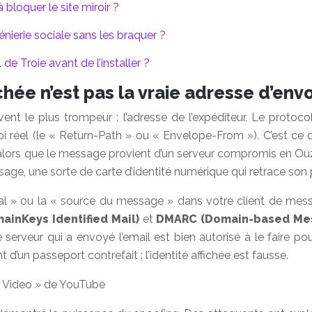
 bloquer le site miroir ?
nierie sociale sans les braquer ?
de Troie avant de l’installer ?
chée n’est pas la vraie adresse d’envo
nt le plus trompeur : l’adresse de l’expéditeur. Le protoc
oi réel (le « Return-Path » ou « Envelope-From »). C’est ce 
lors que le message provient d’un serveur compromis en Ouzb
sage, une sorte de carte d’identité numérique qui retrace son 
inal » ou la « source du message » dans votre client de mess
ainKeys Identified Mail)
et
DMARC (Domain-based Mess
erveur qui a envoyé l’email est bien autorisé à le faire pou
d’un passeport contrefait : l’identité affichée est fausse.
re Video » de YouTube