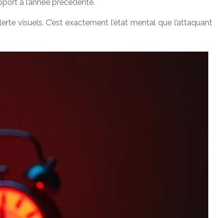
pport à l’année précédente.
rte visuels. C’est exactement l’état mental que l’attaquant