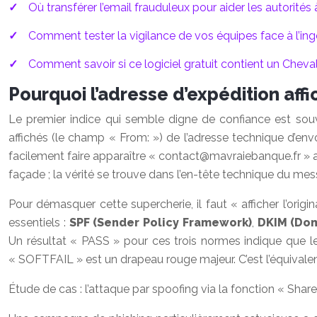
Où transférer l’email frauduleux pour aider les autorités à
Comment tester la vigilance de vos équipes face à l’ingé
Comment savoir si ce logiciel gratuit contient un Cheval 
Pourquoi l’adresse d’expédition affi
Le premier indice qui semble digne de confiance est souve
affichés (le champ « From: ») de l’adresse technique d’env
facilement faire apparaître «
contact@mavraiebanque.fr
» a
façade ; la vérité se trouve dans l’en-tête technique du mes
Pour démasquer cette supercherie, il faut « afficher l’orig
essentiels :
SPF (Sender Policy Framework)
,
DKIM (Dom
Un résultat « PASS » pour ces trois normes indique que le s
« SOFTFAIL » est un drapeau rouge majeur. C’est l’équivalent 
Étude de cas : l’attaque par spoofing via la fonction « Sha