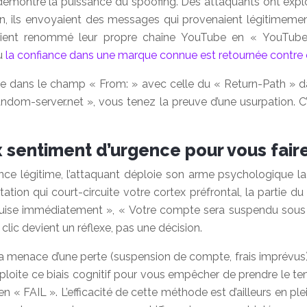
émontré la puissance du spoofing. Des attaquants ont explo
ion, ils envoyaient des messages qui provenaient légitimeme
s avaient renommé leur propre chaîne YouTube en « YouTub
où
la confiance dans une marque connue est retournée contre 
ble dans le champ « From: » avec celle du « Return-Path » dans
ndom-server.net
», vous tenez la preuve d’une usurpation. 
sentiment d’urgence pour vous faire 
nce légitime, l’attaquant déploie son arme psychologique la
tation qui court-circuite votre cortex préfrontal, la partie d
quise immédiatement », « Votre compte sera suspendu sous 2
lic devient un réflexe, pas une décision.
 la menace d’une perte (suspension de compte, frais imprévus
loite ce biais cognitif pour vous empêcher de prendre le temp
en « FAIL ». L’efficacité de cette méthode est d’ailleurs en 