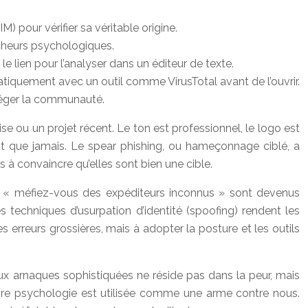
M) pour vérifier sa véritable origine.
ncheurs psychologiques.
 le lien pour l’analyser dans un éditeur de texte.
atiquement avec un outil comme VirusTotal avant de l’ouvrir.
otéger la communauté.
se ou un projet récent. Le ton est professionnel, le logo est
ent que jamais. Le spear phishing, ou hameçonnage ciblé, a
s à convaincre qu’elles sont bien une cible.
ou « méfiez-vous des expéditeurs inconnus » sont devenus
s techniques d’usurpation d’identité (spoofing) rendent les
s erreurs grossières, mais à adopter la posture et les outils
aux arnaques sophistiquées ne réside pas dans la peur, mais
opre psychologie est utilisée comme une arme contre nous.