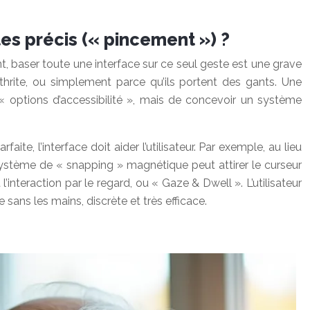
es précis (« pincement ») ?
 baser toute une interface sur ce seul geste est une grave
arthrite, ou simplement parce qu’ils portent des gants. Une
 « options d’accessibilité », mais de concevoir un système
te, l’interface doit aider l’utilisateur. Par exemple, au lieu
n système de « snapping » magnétique peut attirer le curseur
l’interaction par le regard, ou « Gaze & Dwell ». L’utilisateur
ans les mains, discrète et très efficace.