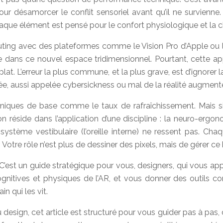
pour désamorcer le conflit sensoriel avant qu’il ne survienn
ue élément est pensé pour le confort physiologique et la cha
ting avec des plateformes comme le Vision Pro d’Apple ou le
dans ce nouvel espace tridimensionnel. Pourtant, cette ap
at. L’erreur la plus commune, et la plus grave, est d’ignorer la
sée, aussi appelée cybersickness ou mal de la réalité augment
niques de base comme le taux de rafraîchissement. Mais si l
 réside dans l’application d’une discipline : la neuro-ergon
stème vestibulaire (l’oreille interne) ne ressent pas. Chaq
r. Votre rôle n’est plus de dessiner des pixels, mais de gérer c
s. C’est un guide stratégique pour vous, designers, qui vous
cognitives et physiques de l’AR, et vous donner des outils c
n qui les vit.
esign, cet article est structuré pour vous guider pas à pas,