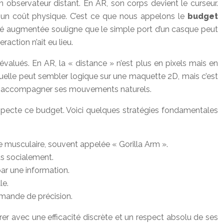
un observateur distant. En AR, son corps devient le curseur.
 a un coût physique. C’est ce que nous appelons le
budget
lité augmentée souligne que le simple port d’un casque peut
action n’ait eu lieu.
éévalués. En AR, la « distance » n’est plus en pixels mais en
rtuelle peut sembler logique sur une maquette 2D, mais c’est
per et accompagner ses mouvements naturels.
respecte ce budget. Voici quelques stratégies fondamentales
 musculaire, souvent appelée « Gorilla Arm ».
ts socialement.
par une information.
le.
mande de précision.
grer avec une efficacité discrète et un respect absolu de ses