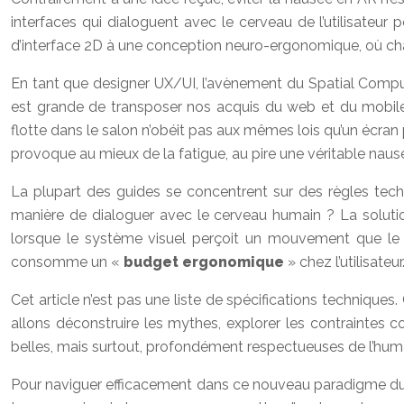
interfaces qui dialoguent avec le cerveau de l’utilisateur 
d’interface 2D à une conception neuro-ergonomique, où chaq
En tant que designer UX/UI, l’avènement du Spatial Compu
est grande de transposer nos acquis du web et du mobile 
flotte dans le salon n’obéit pas aux mêmes lois qu’un écran pl
provoque au mieux de la fatigue, au pire une véritable nau
La plupart des guides se concentrent sur des règles tech
manière de dialoguer avec le cerveau humain ? La solution
lorsque le système visuel perçoit un mouvement que le sy
consomme un «
budget ergonomique
» chez l’utilisateu
Cet article n’est pas une liste de spécifications technique
allons déconstruire les mythes, explorer les contraintes 
belles, mais surtout, profondément respectueuses de l’humai
Pour naviguer efficacement dans ce nouveau paradigme du d