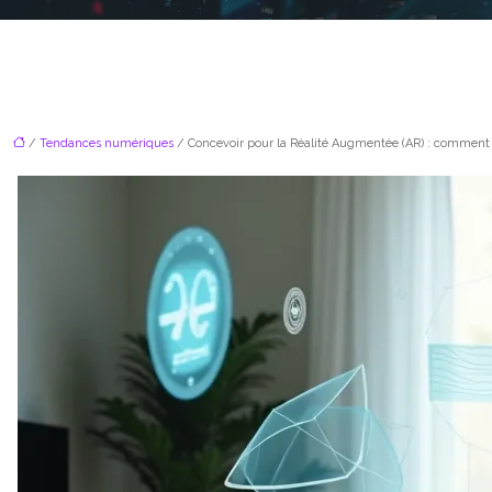
/
Tendances numériques
/ Concevoir pour la Réalité Augmentée (AR) : comment n