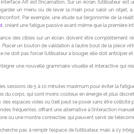
terface AR est l’incarnation. Sur un écran, l’utilisateur est 
r regarder un menu ou de lever la main pour saisir un objet,
’inconfort. Par exemple, une étude sur l’ergonomie de la réa
nt
, créant une fatigue passive avant même que la première inter
distance des cibles sur un écran, doivent être complètement r
 Placer un bouton de validation à l’autre bout de la pièce vi
ace ne doit pas forcer l’utilisateur à bouger, elle doit antici
 intégrer une nouvelle grammaire visuelle et interactive qui 
es sessions de 5 à 10 minutes maximum pour éviter la fatigue
es du corps, qui sont moins coûteux en énergie et plus discre
e, des espaces vides où l’œil peut se poser sans être sollicité 
es fréquentes, offrant une alternative à l’interaction manuel
one ou une montre connectée, qui peuvent servir de télécom
erche pas à remplir l’espace de l’utilisateur, mais à s’y inté