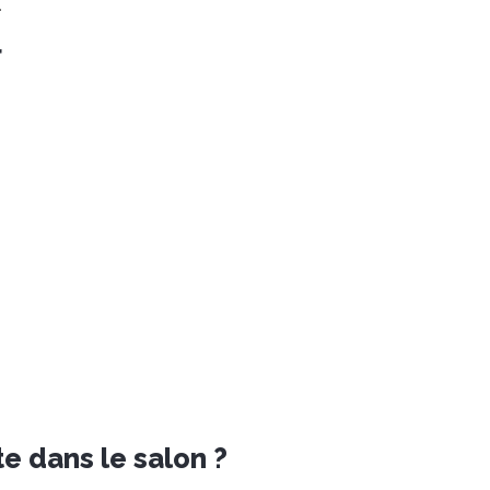
.
r
te dans le salon ?