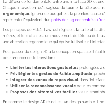
La différence fondamentale entre une interface 2D et une in
Chaque interaction, qu’il s’agisse de tourner la tête pou
ergonomique
. Ignorer ce budget est la première cause d
représenter l’équivalent d’un
poids de 1 kg concentré au fro
Les principes de Fitts’s Law, qui régissent la taille et la 
mètres, et le « clic » est un mouvement de tête ou de bras.
une aberration ergonomique qui épuise l’utilisateur. L’interf
Pour passer du design 2D à la conception spatiale, il faut
pour amorcer cette transition :
Limiter les interactions gestuelles
prolongées à d
Privilégier les gestes de faible amplitude
, proch
Intégrer des zones de repos visuel
dans l’interfac
Utiliser la reconnaissance vocale
pour les command
Proposer des alternatives tactiles
via un smartph
En somme, le design AR réussi est un design humble. Il ne ch