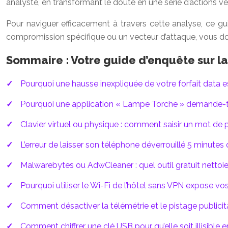
analyste, en transformant le doute en une série d’actions vér
Pour naviguer efficacement à travers cette analyse, ce gu
compromission spécifique ou un vecteur d’attaque, vous don
Sommaire : Votre guide d’enquête sur la
Pourquoi une hausse inexpliquée de votre forfait data est
Pourquoi une application « Lampe Torche » demande-t-
Clavier virtuel ou physique : comment saisir un mot de
L’erreur de laisser son téléphone déverrouillé 5 minutes 
Malwarebytes ou AdwCleaner : quel outil gratuit nettoi
Pourquoi utiliser le Wi-Fi de l’hôtel sans VPN expose vos 
Comment désactiver la télémétrie et le pistage publicitai
Comment chiffrer une clé USB pour qu’elle soit illisible 