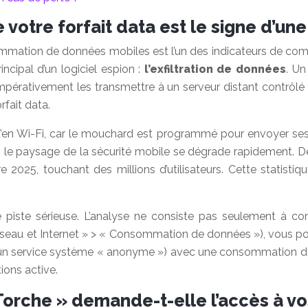
otre forfait data est le signe d’une 
mation de données mobiles est l’un des indicateurs de compr
incipal d’un logiciel espion :
l’exfiltration de données
. Un
 impérativement les transmettre à un serveur distant contrôl
rfait data.
en Wi-Fi, car le mouchard est programmé pour envoyer ses
 ; le paysage de la sécurité mobile se dégrade rapidement. 
 2025, touchant des millions d’utilisateurs. Cette statistiq
ste sérieuse. L’analyse ne consiste pas seulement à consta
u et Internet » > « Consommation de données »), vous pouve
 un service système « anonyme ») avec une consommation d
ions active.
orche » demande-t-elle l’accès à vo