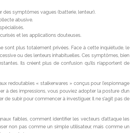
ur des symptômes vagues (batterie, lenteur).
llecte abusive.
spécialisés.
écurisés et les applications douteuses.
 sont plus totalement privées. Face à cette inquiétude, le
xcessive ou des lenteurs inhabituelles. Ces symptômes, bien
stantes. Ils créent plus de confusion qu’ils n’apportent de
ts aux redoutables « stalkerwares » conçus pour l’espionnage
 fier à des impressions, vous pouviez adopter la posture d’un
 de subir pour commencer à investiguer. Il ne s’agit pas de
naux faibles, comment identifier les vecteurs d’attaque les
penser non pas comme un simple utilisateur, mais comme un