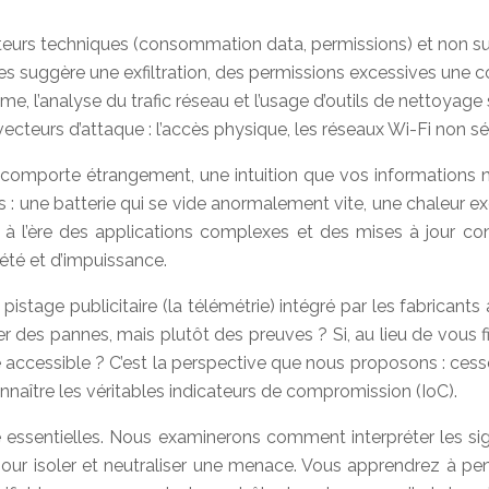
ateurs techniques (consommation data, permissions) et non s
 suggère une exfiltration, des permissions excessives une co
, l’analyse du trafic réseau et l’usage d’outils de nettoyage 
 vecteurs d’attaque : l’accès physique, les réseaux Wi-Fi non s
comporte étrangement, une intuition que vos informations ne
s : une batterie qui se vide anormalement vite, une chaleur e
 à l’ère des applications complexes et des mises à jour con
iété et d’impuissance.
 pistage publicitaire (la télémétrie) intégré par les fabrican
cher des pannes, mais plutôt des preuves ? Si, au lieu de vous
accessible ? C’est la perspective que nous proposons : cesser
nnaître les véritables indicateurs de compromission (IoC).
e essentielles. Nous examinerons comment interpréter les sig
 pour isoler et neutraliser une menace. Vous apprendrez à 