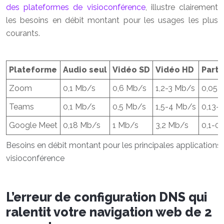
des plateformes de visioconférence
, illustre clairement
les besoins en débit montant pour les usages les plus
courants.
Plateforme
Audio seul
Vidéo SD
Vidéo HD
Parta
Zoom
0,1 Mb/s
0,6 Mb/s
1,2-3 Mb/s
0,05-
Teams
0,1 Mb/s
0,5 Mb/s
1,5-4 Mb/s
0,13-
Google Meet
0,18 Mb/s
1 Mb/s
3,2 Mb/s
0,1-0
Besoins en débit montant pour les principales applications
visioconférence
L’erreur de configuration DNS qui
ralentit votre navigation web de 2