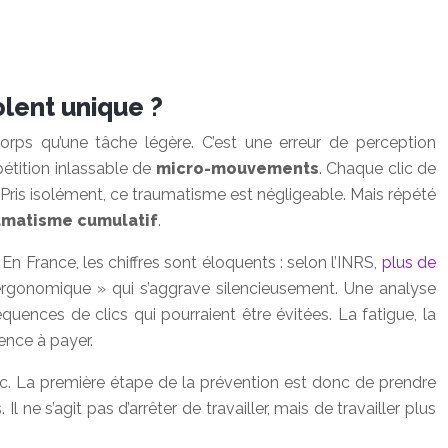
olent unique ?
corps qu’une tâche légère. C’est une erreur de perception
étition inlassable de
micro-mouvements
. Chaque clic de
 Pris isolément, ce traumatisme est négligeable. Mais répété
umatisme cumulatif
.
France, les chiffres sont éloquents : selon l’INRS,
plus de
 ergonomique » qui s’aggrave silencieusement. Une analyse
nces de clics qui pourraient être évitées. La fatigue, la
ence à payer.
 etc. La première étape de la prévention est donc de prendre
l ne s’agit pas d’arrêter de travailler, mais de travailler plus