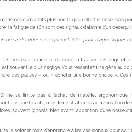
matismes cumulatifs plus nocifs qu’un effort intense mais po
er la fatigue de 16h sont des signaux d’alarme d’un déséquili
prenez à décoder ces signaux faibles pour diagnostiquer et
z des heures à optimiser du code, à traquer des bugs et à 
, est souvent le plus négligé. Vous ressentez une gêne au poi
« faire des pauses » ou « acheter une bonne chaise ». Ces 
MS) ne se limite pas à l’achat de matériel ergonomiqu
ont pas une fatalité, mais le résultat d’une accumulation de 
 faibles, souvent ignorés, bien avant l’apparition d’une doul
ensuite la soigner, mais d’apprendre à lire ces signaux pour ag