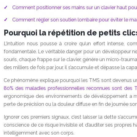
Comment positionner ses mains sur un clavier haut pour
Comment régler son soutien lombaire pour éviter le ma
Pourquoi la répétition de petits cli
L’intuition nous pousse à croire qu’un effort intense, c
fondamentale. Le véritable danger pour un développeur ne 
souris, chaque frappe sur le clavier, génère un micro-traum
des milliers de fois par jour, il s’accumule et dépasse la cap
Ce phénomène explique pourquoi les TMS sont devenus un en
80% des maladies professionnelles reconnues sont des
ergonomique des environnements de développement a montré
perte de précision ou la douleur diffuse en fin de journée 
Ignorer ces premiers signaux, c’est laisser la dette s’accu
conscience de ce risque invisible et d’auditer ses propres habi
intelligemment avec son corps.