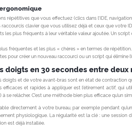
te ergonomique
ns répétitives que vous effectuez (clics dans l’IDE, navigation
 raccourcis clavier que vous utilisez déjà et ceux que votre 
s plus fréquents à leur véritable valeur ajoutée. Un script 
plus fréquentes et les plus « chères » en termes de répétition. 
 pour créer un nouveau raccourci ou un script qui élimine l’
s doigts en 30 secondes entre deux 
s doigts et de votre avant-bras sont en état de contraction
efficaces et rapides à appliquer est l’étirement actif, qui uti
) à se relâcher. C’est une méthode bien plus efficace qu’un sim
sable directement à votre bureau, par exemple pendant qu’une
chement physiologique. La régularité est la clé : une session
on est déjà installée.